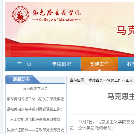
首 页
学院概况
党建工作
教
最新动态
当前位置：
本站首页
>>
党建工作
>>
正文
政治理论学习会
马克思
学习贯彻习近平总书记关于思政课建
设相关指示精神系列微党课第五期：
人工智能时代推进高校思政教育
11月7日，马克思主义学院
员、全体党员教师参加。
弘扬长征精神——思政部党支部党史