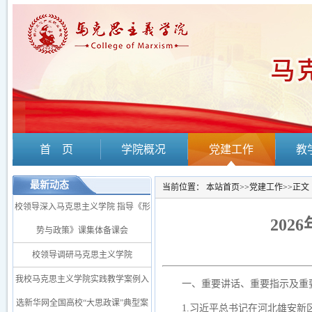
首 页
学院概况
党建工作
教
最新动态
当前位置：
本站首页
>>
党建工作
>>
正文
校领导深入马克思主义学院 指导《形
20
势与政策》课集体备课会
校领导调研马克思主义学院
我校马克思主义学院实践教学案例入
一、重要讲话、重要指示及重
选新华网全国高校“大思政课”典型案
1.习近平总书记在河北雄安