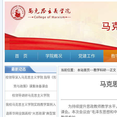
首 页
学院概况
党建工作
教
最新动态
当前位置：
本站首页
>>
教学科研
>>
正文
校领导深入马克思主义学院 指导《形
马克
势与政策》课集体备课会
校领导调研马克思主义学院
我校马克思主义学院实践教学案例入
为持续提升思政教师教学水平
课会。本次会议由“毛泽东思想和
选新华网全国高校“大思政课”典型案