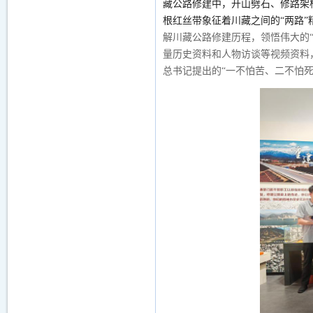
藏公路修建中，开山劈石、修路架
根
红丝带
象征着川藏之间的
“两路
解川藏公路修建历程，领悟伟大的
量历史资料和人物访谈等视频资料
总书记提出的“一不怕苦、二不怕死