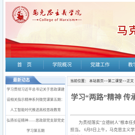
首 页
学院概况
党建工作
教
最新动态
当前位置：
本站首页
>>
第二课堂
>>
正文
学习贯彻习近平总书记关于思政课建
学习“两路”精神 
设相关指示精神系列微党课第五期：
人工智能时代推进高校思政教育
弘扬长征精神——思政部党支部党史
为贯彻落实
“立德树人”根本
担当。 6月8日上午，马克思主义学
学习第五期