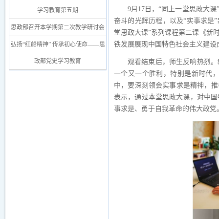
9月17日，
“同上一堂思政大课
学习教育第五期
奋斗的光辉历程，以及
“实事求是
思政部召开本学期第二次教学研讨会
堂思政大课”系列课程第
二
课
《新
铁发展
展现
中国特色社会主义建设
弘扬“红船精神” 传承初心使命——思
政部党史学习教育
观看结束后，师生反响热烈。
一个又一个胜利，特别是新时代
中，要深刻领会实事求是精神，推
表示，
通过本堂思政大课，对中国
事求是
、勇于自我革命的伟大政党