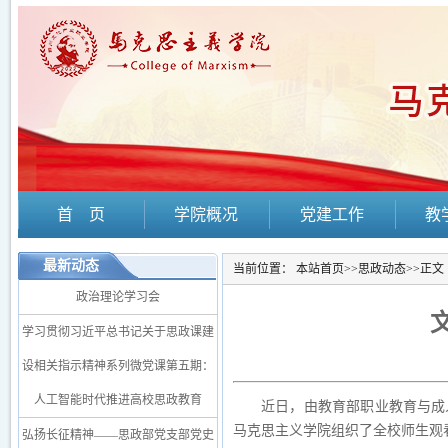
首 页
学院概况
党建工作
教
最新动态
当前位置：
本站首页
>>
思政动态
>>
正文
政治理论学习会
学习贯彻习近平总书记关于思政课建
设相关指示精神系列微党课第五期：
人工智能时代推进高校思政教育
近日
，由教育部职业教育与成
马克思主义学院组织
了
全校师生观
弘扬长征精神——思政部党支部党史