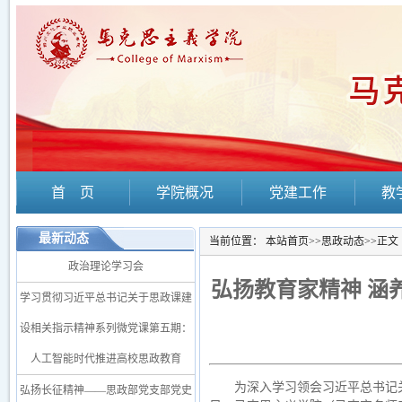
首 页
学院概况
党建工作
教
最新动态
当前位置：
本站首页
>>
思政动态
>>
正文
政治理论学习会
弘扬教育家精神 涵
学习贯彻习近平总书记关于思政课建
设相关指示精神系列微党课第五期：
人工智能时代推进高校思政教育
为深入学习领会习近平总书记
弘扬长征精神——思政部党支部党史