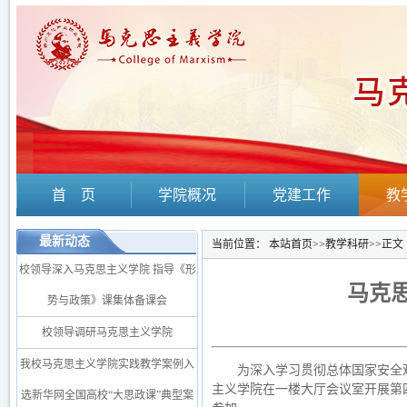
首 页
学院概况
党建工作
教
最新动态
当前位置：
本站首页
>>
教学科研
>>
正文
校领导深入马克思主义学院 指导《形
马克
势与政策》课集体备课会
校领导调研马克思主义学院
我校马克思主义学院实践教学案例入
为深入学习贯彻总体国家安全
主义学院在一楼大厅会议室开展第
选新华网全国高校“大思政课”典型案