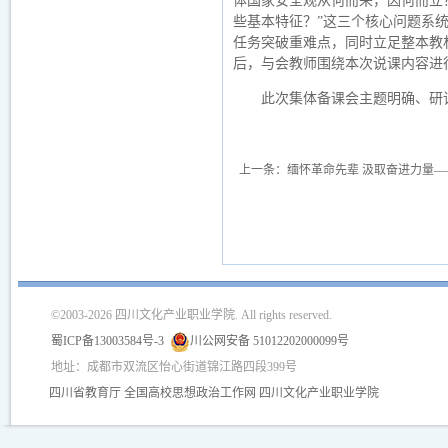
体国家安全观从何而来，因何而立
些基本特征？”这三个核心问题系
任务突破重难点，同时立足整本教
后，与会教师围绕本次说课内容进
此次集体备课会主题明确、研
上一条：
缅怀革命先辈 汲取奋进力量—
©2003-2026 四川文化产业职业学院. All rights reserved.
蜀ICP备13003584号-3
川公网安备 51012202000099号
地址：成都市双流区怡心街道锦江路四段399号
四川省教育厅
全国高校思想政治工作网
四川文化产业职业学院